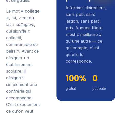
et de guides.
Informer clairement,
Le mot
« collège
sans pub, sans
»
, lui, vient du
jargon, sans parti
latin
collegium
,
pris. Aucune filière
qui signifie «
n'est « meilleure »
collectif,
qu'une autre — ce
communauté de
qui compte, c'est
pairs ». Avant de
qu'elle te
désigner un
corresponde.
établissement
scolaire, il
100%
0
désignait
simplement une
gratuit
publicité
confrérie qui
accompagne.
C'est exactement
ce qu'on veut